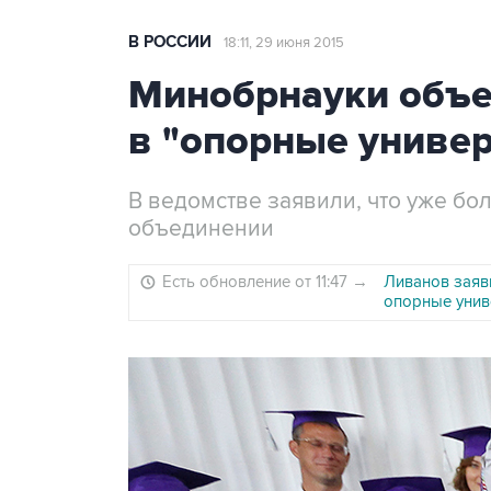
В РОССИИ
18:11, 29 июня 2015
Минобрнауки объе
в "опорные униве
В ведомстве заявили, что уже бо
объединении
Есть обновление от 11:47
→
Ливанов заяви
опорные унив