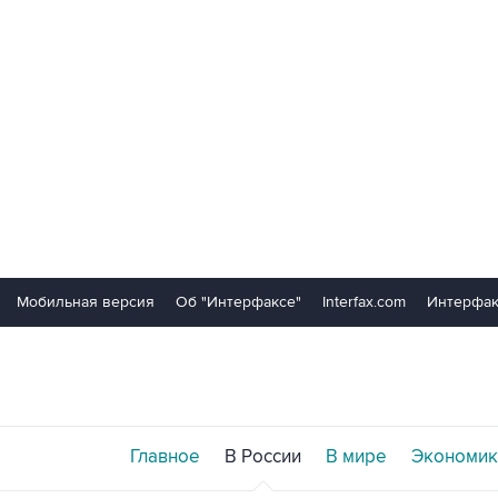
Мобильная версия
Об "Интерфаксе"
Interfax.com
Интерфак
Главное
В России
В мире
Экономик