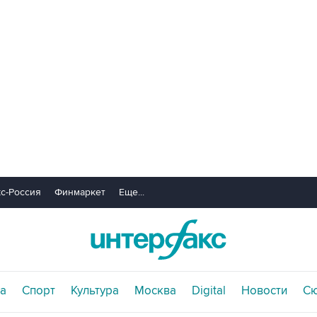
с-Россия
Финмаркет
Еще...
а
Спорт
Культура
Москва
Digital
Новости
С