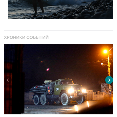
ХРОНИКИ СОБЫТИЙ
❮
❯