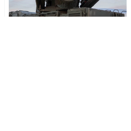
08 августа, 06:42
Промышленное предприятие в Самарской области
подверглось атаке БПЛА
ХРОНИКИ СОБЫТИЙ
❮
❯