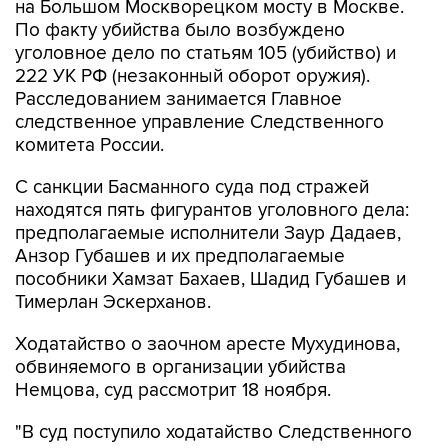
уголовное дело по статьям 105 (убийство) и
222 УК РФ (незаконный оборот оружия).
Расследованием занимается Главное
следственное управление Следственного
комитета России.
С санкции Басманного суда под стражей
находятся пять фигурантов уголовного дела:
предполагаемые исполнители Заур Дадаев,
Анзор Губашев и их предполагаемые
пособники Хамзат Бахаев, Шадид Губашев и
Тимерлан Эскерханов.
Ходатайство о заочном аресте Мухудинова,
обвиняемого в организации убийства
Немцова, суд рассмотрит 18 ноября.
"В суд поступило ходатайство Следственного
комитета РФ об избрании Мухудинову Руслану
меры пресечения в виде содержания под