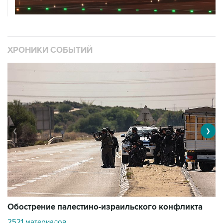
ХРОНИКИ СОБЫТИЙ
❮
❯
Обострение палестино-израильского конфликта
О
2521 материалов
3