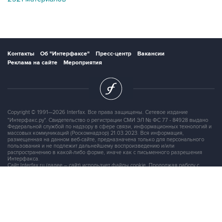
Контакты
Об "Интерфаксе"
Пресс-центр
Вакансии
Реклама на сайте
Мероприятия
Copyright © 1991—2026 Interfax. Все права защищены. Сетевое издание
"Интерфакс.ру". Свидетельство о регистрации СМИ ЭЛ № ФС 77 - 84928 выдано
Федеральной службой по надзору в сфере связи, информационных технологий и
массовых коммуникаций (Роскомнадзор) 21.03.2023. Вся информация,
размещенная на данном веб-сайте, предназначена только для персонального
пользования и не подлежит дальнейшему воспроизведению и/или
распространению в какой-либо форме, иначе как с письменного разрешения
Интерфакса.
Сайт Interfax.ru (далее – сайт) использует файлы cookie. Продолжая работу с
сайтом, Вы соглашаетесь на сбор и последующую
обработку файлов cookie
.
Адрес: Россия, 127006, Москва, 1-я Тверская-Ямская улица, дом 2, стр.1, тел.:
+7 (499) 250-98-40
, факс:
+7 (499) 250-97-27
Продукты информационной группы
"Интерфакс"
Информация о компаниях, товарах и людях
СПАРК