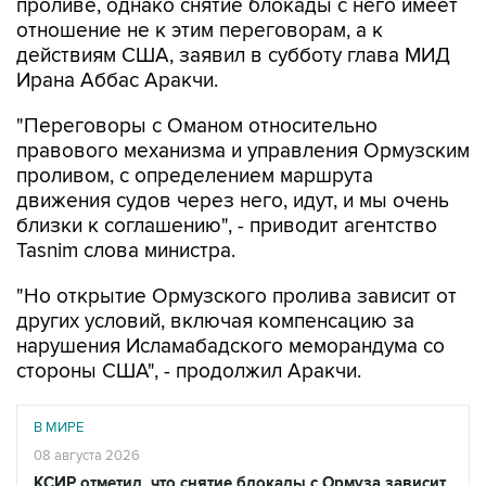
проливе, однако снятие блокады с него имеет
отношение не к этим переговорам, а к
действиям США, заявил в субботу глава МИД
Ирана Аббас Аракчи.
"Переговоры с Оманом относительно
правового механизма и управления Ормузским
проливом, с определением маршрута
движения судов через него, идут, и мы очень
близки к соглашению", - приводит агентство
Tasnim слова министра.
"Но открытие Ормузского пролива зависит от
других условий, включая компенсацию за
нарушения Исламабадского меморандума со
стороны США", - продолжил Аракчи.
В МИРЕ
08 августа 2026
КСИР отметил, что снятие блокады с Ормуза зависит