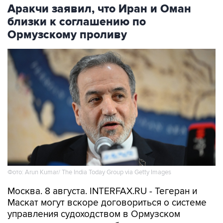
Аракчи заявил, что Иран и Оман
близки к соглашению по
Ормузскому проливу
Фото: Arun Kumar/ The India Today Group via Getty Images
Москва. 8 августа. INTERFAX.RU - Тегеран и
Маскат могут вскоре договориться о системе
управления судоходством в Ормузском