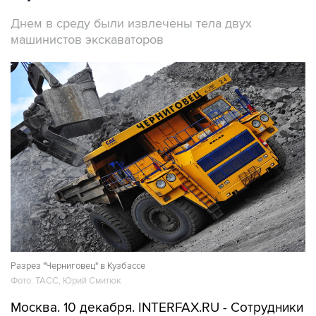
Днем в среду были извлечены тела двух
машинистов экскаваторов
Разрез "Черниговец" в Кузбассе
Фото: ТАСС, Юрий Смитюк
Москва. 10 декабря. INTERFAX.RU - Сотрудники