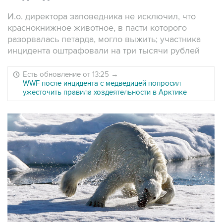
И.о. директора заповедника не исключил, что
краснокнижное животное, в пасти которого
разорвалась петарда, могло выжить; участника
инцидента оштрафовали на три тысячи рублей
Есть обновление от 13:25
→
WWF после инцидента с медведицей попросил
ужесточить правила хоздеятельности в Арктике