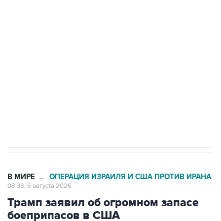
Путин сообщил о решении сосредоточить в
одних руках все службы тыла Минобороны
Как российские медицинские технологии
выходят на мировые рынки
Социальная реклама, АНО «Национальные приоритеты».
ИНН 7725383515 Erid: F7NfYUJCUneVdTRF8PRs
Трамп заявил, что переговоры с Ираном
начнутся в понедельник
В МИРЕ
ОПЕРАЦИЯ ИЗРАИЛЯ И США ПРОТИВ ИРАНА
→
08:38, 6 августа 2026
Трамп заявил об огромном запасе
боеприпасов в США