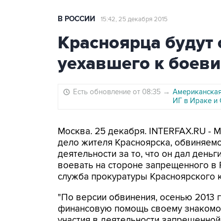
В РОССИИ
15:42, 25 декабря 2015
Красноярца будут 
уехавшего к боеви
Есть обновление от 08:35
→
Американская
ИГ в Ираке и
Москва. 25 декабря. INTERFAX.RU - 
дело жителя Красноярска, обвиняемо
деятельности за то, что он дал день
воевать на стороне запрещенного в 
служба прокуратуры Красноярского к
"По версии обвинения, осенью 2013 
финансовую помощь своему знакомо
участия в деятельности запрещенной