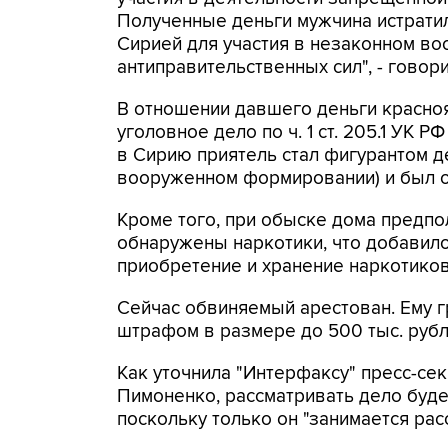
Полученные деньги мужчина истратил
Сирией для участия в незаконном в
антиправительственных сил", - говор
В отношении давшего деньги красно
уголовное дело по ч. 1 ст. 205.1 УК 
в Сирию приятель стал фигурантом де
вооруженном формировании) и был 
Кроме того, при обыске дома предп
обнаружены наркотики, что добавило 
приобретение и хранение наркотиков
Сейчас обвиняемый арестован. Ему гр
штрафом в размере до 500 тыс. рубл
Как уточнила "Интерфаксу" пресс-се
Пимоненко, рассматривать дело буде
поскольку только он "занимается ра