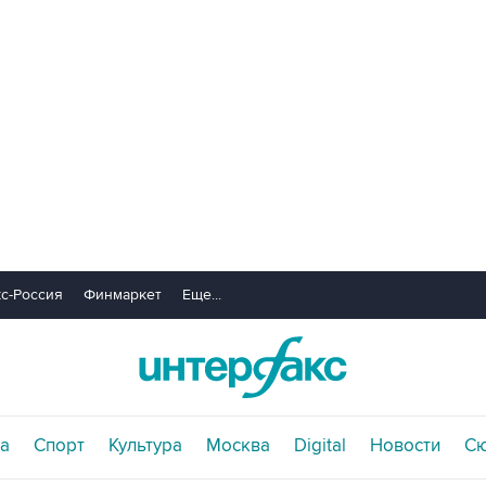
с-Россия
Финмаркет
Еще...
а
Спорт
Культура
Москва
Digital
Новости
С