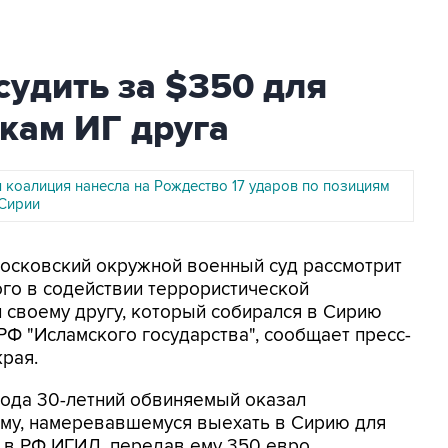
судить за $350 для
кам ИГ друга
 коалиция нанесла на Рождество 17 ударов по позициям
 Сирии
Московский окружной военный суд рассмотрит
го в содействии террористической
ги своему другу, который собирался в Сирию
РФ "Исламского государства", сообщает пресс-
рая.
года 30-летний обвиняемый оказал
му, намеревавшемуся выехать в Сирию для
 в РФ ИГИЛ, передав ему 350 евро.