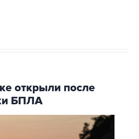
НН 7725383515 Erid: F7NfYUJCUneVdwcydK6A
2027 года импорт, выпуск и обращение
ке открыли после
аки БПЛА