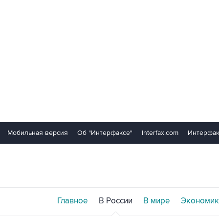
Мобильная версия
Об "Интерфаксе"
Interfax.com
Интерфак
Главное
В России
В мире
Экономик