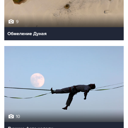
9
Обмеление Дуная
10