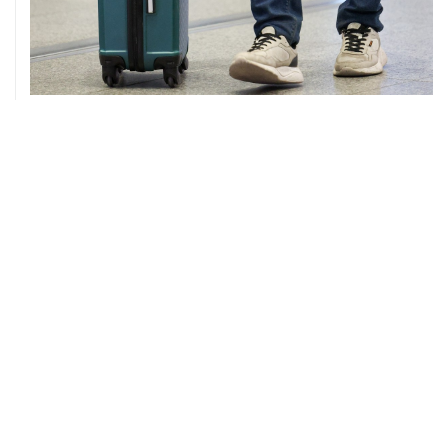
08 августа, 12:26
Пляжи в Геленджике закрыли из-за угрозы атаки
БПЛА
08 августа, 11:59
Возгорание на Ильском НПЗ из-за падения обломков
БПЛА ликвидировано
08 августа, 10:07
В Красноярском крае во время сплава по реке
пропала семья
08 августа, 09:22
Топливо в Севастополе в субботу поступит в продажу
на 13 АЗС сети "Атан"