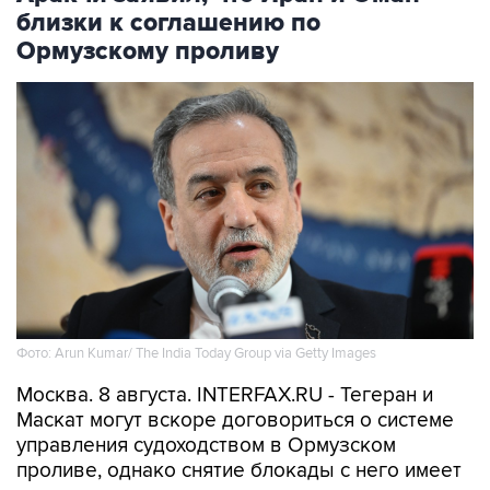
близки к соглашению по
Ормузскому проливу
Фото: Arun Kumar/ The India Today Group via Getty Images
Москва. 8 августа. INTERFAX.RU - Тегеран и
Маскат могут вскоре договориться о системе
управления судоходством в Ормузском
проливе, однако снятие блокады с него имеет