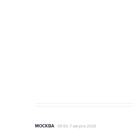
ФСБ сообщила о задержании в 
теракт на объекте Росгвардии
Беспилотные технологии и ИИ н
агрокомплексов
Социальная реклама, АНО «Национальные приоритеты».
И
Аксенов сообщил о четвертом п
Крым
МОСКВА
09:50, 7 августа 2026