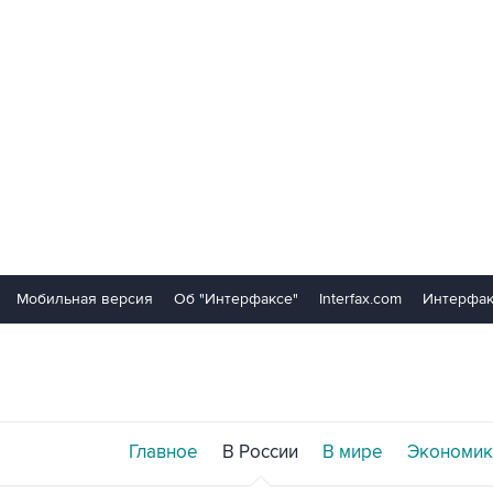
Мобильная версия
Об "Интерфаксе"
Interfax.com
Интерфак
Главное
В России
В мире
Экономик