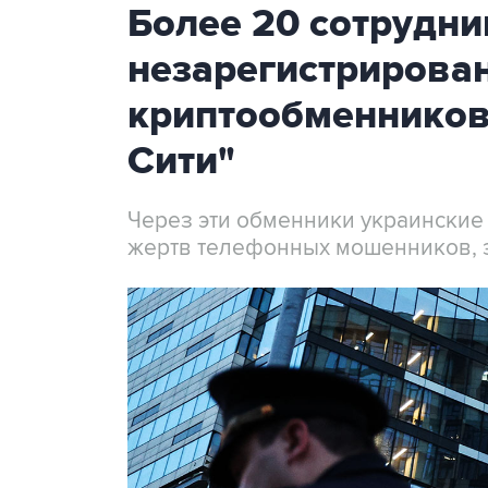
Более 20 сотрудни
незарегистрирова
криптообменников
Сити"
Через эти обменники украинские
жертв телефонных мошенников, 