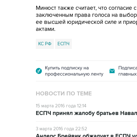
Минюст также считает, что согласие
заключенным права голоса на выбор
ее высшей юридической силе и прио
актами.
КС РФ
ЕСПЧ
Купить подписку на
Подписа
профессиональную ленту
главных
НОВОСТИ ПО ТЕМЕ
15 марта 2016 года 12:14
ЕСПЧ принял жалобу братьев Навал
3 марта 2016 года 22:52
Андерс Брейвик обжалует в ЕСПЧ у