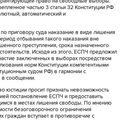
гарантирующей право на свободные выборы.
репленное частью 3 статьи 32 Конституции РФ
олютный, автоматический и
 по приговору суда наказание в виде лишения
период отбывания такого наказания вне
ршенного преступления, срока назначенного
стоятельств. Исходя из этого, ЕСПЧ предложил
частие заключенных в выборах посредством
олкования норм Конституции компетентными
итуционным судом РФ) в гармонии с
я в сообщении.
во юстиции просит признать невозможность
уцией постановление ЕСПЧ и предоставить
имся в местах лишения свободы. По мнению
мости безоговорочного ограничения
их граждан вступает в противоречие с