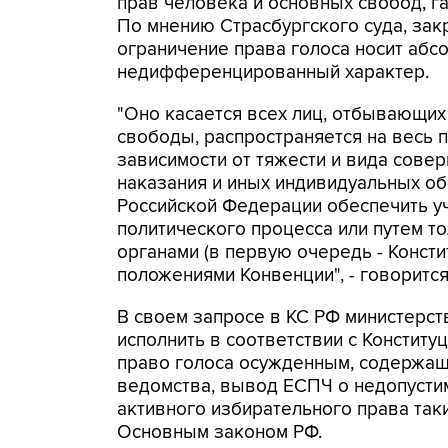
прав человека и основных свобод, 
По мнению Страсбургского суда, зак
ограничение права голоса носит абс
недифференцированный характер.
"Оно касается всех лиц, отбывающих
свободы, распространяется на весь 
зависимости от тяжести и вида сове
наказания и иных индивидуальных об
Российской Федерации обеспечить у
политического процесса или путем т
органами (в первую очередь - Конст
положениями Конвенции", - говоритс
В своем запросе в КС РФ министерст
исполнить в соответствии с Констит
право голоса осужденным, содержащ
ведомства, вывод ЕСПЧ о недопусти
активного избирательного права так
Основным законом РФ.