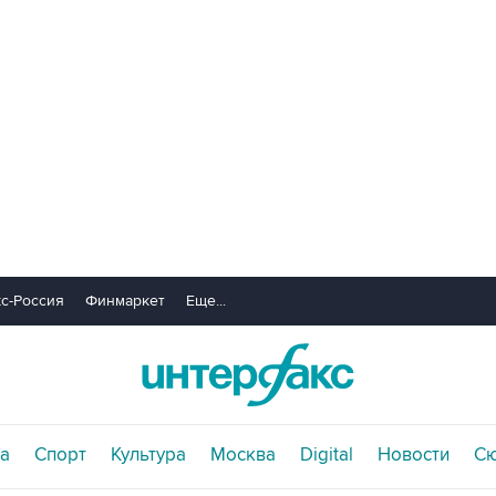
с-Россия
Финмаркет
Еще...
а
Спорт
Культура
Москва
Digital
Новости
С