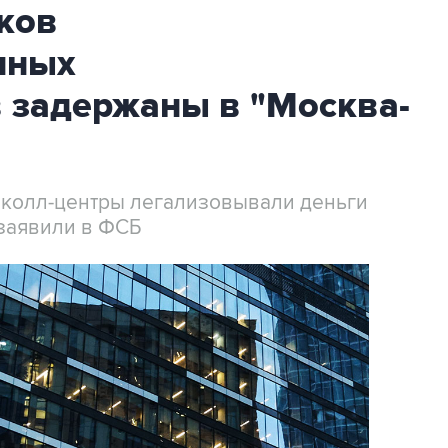
ков
нных
 задержаны в "Москва-
 колл-центры легализовывали деньги
заявили в ФСБ