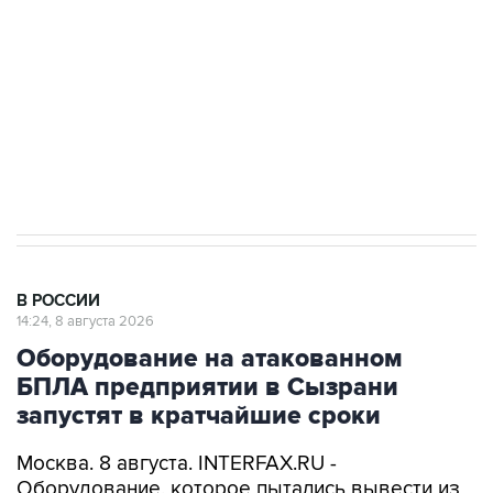
Беспилотные технологии и ИИ на службе у
электросетевых объектов и агрокомплексов
Социальная реклама, АНО «Национальные приоритеты».
ИНН 7725383515 Erid: F7NfYUJCUneVdwcydK6A
Кабмин РФ разрешил до 1 июля 2027 года
импорт, выпуск и обращение бензина Евро 2,
Евро 3, Евро 4
В РОССИИ
14:24, 8 августа 2026
Оборудование на атакованном
БПЛА предприятии в Сызрани
запустят в кратчайшие сроки
Москва. 8 августа. INTERFAX.RU -
Оборудование, которое пытались вывести из