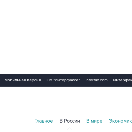
Мобильная версия
Об "Интерфаксе"
Interfax.com
Интерфак
Главное
В России
В мире
Экономик