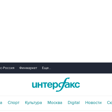
с-Россия
Финмаркет
Еще...
а
Спорт
Культура
Москва
Digital
Новости
С