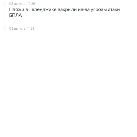
08 августа, 12:26
Пляжи в Геленджике закрыли из-за угрозы атаки
БПЛА
08 августа, 11:59
Возгорание на Ильском НПЗ из-за падения обломков
БПЛА ликвидировано
08 августа, 10:07
В Красноярском крае во время сплава по реке
пропала семья
ХРОНИКИ СОБЫТИЙ