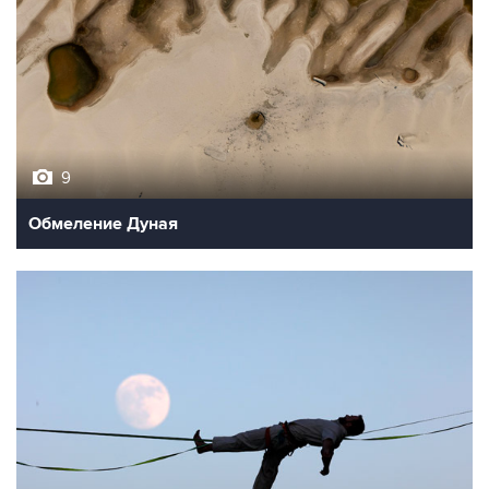
9
Обмеление Дуная