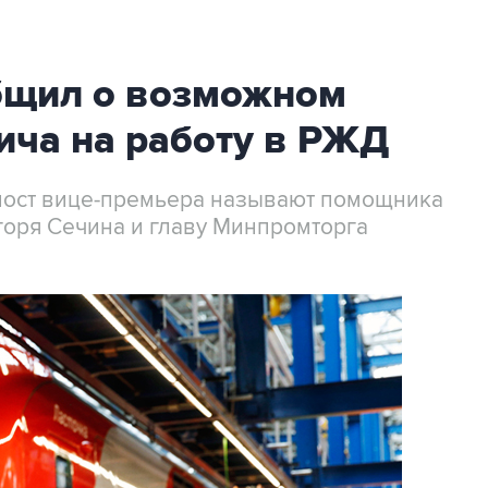
бщил о возможном
ича на работу в РЖД
пост вице-премьера называют помощника
горя Сечина и главу Минпромторга