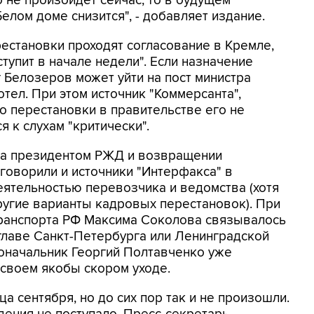
 не произойдет сейчас, то в будущем
елом доме снизится", - добавляет издание.
рестановки проходят согласование в Кремле,
ступит в начале недели". Если назначение
 Белозеров может уйти на пост министра
хотел. При этом источник "Коммерсанта",
то перестановки в правительстве его не
я к слухам "критически".
а президентом РЖД и возвращении
 говорили и источники "Интерфакса" в
деятельностью перевозчика и ведомства (хотя
ругие варианты кадровых перестановок). При
ранспорта РФ Максима Соколова связывалось
главе Санкт-Петербурга или Ленинградской
доначальник Георгий Полтавченко уже
своем якобы скором уходе.
 сентября, но до сих пор так и не произошли.