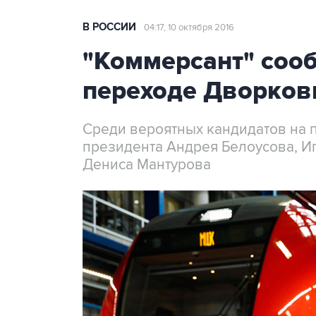
В РОССИИ
04:17, 10 октября 2016
"Коммерсант" соо
переходе Дворков
Среди вероятных кандидатов на 
президента Андрея Белоусова, И
Дениса Мантурова