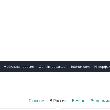
Мобильная версия
Об "Интерфаксе"
Interfax.com
Интерфак
Главное
В России
В мире
Экономик