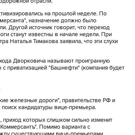
одорожной отрасли.
тивизировались на прошлой неделе. По
мерсанта", назначение должно было
ли. Другой источник говорит, что переход
тоги станут известны в начале недели. При
ра Наталья Тимакова заявила, что эти слухи
ехода Дворковича называют проигранную
 с приватизацией "Башнефти" (компания будет
е
кие железные дороги", правительстве РФ и
в поиск кандидатуры вице-премьера.
ты, приход которых слишком сильно изменит
 "Коммерсантъ". Помимо варианта с
ежду существующими вице-премьерами