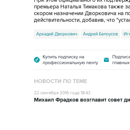
При этом официального их подтвержд
премьера Наталья Тимакова также за
скором назначении Дворковича на по
действительности, добавив, что "уста
Аркадий Дворкович
Андрей Белоусов
Иг
Купить подписку на
Подписа
профессиональную ленту
главных
НОВОСТИ ПО ТЕМЕ
22 сентября 2016 года 18:43
Михаил Фрадков возглавит совет д