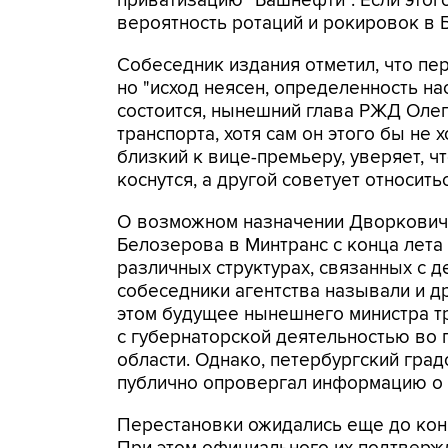
приватизацию "Башнефти". Если этого
вероятность ротаций и рокировок в Б
Собеседник издания отметил, что пе
но "исход неясен, определенность на
состоится, нынешний глава РЖД Олег
транспорта, хотя сам он этого бы не 
близкий к вице-премьеру, уверяет, ч
коснутся, а другой советует относитьс
О возможном назначении Дворкович
Белозерова в Минтранс с конца лета
различных структурах, связанных с 
собеседники агентства называли и д
этом будущее нынешнего министра т
с губернаторской деятельностью во 
области. Однако, петербургский гра
публично опровергал информацию о 
Перестановки ожидались еще до конца