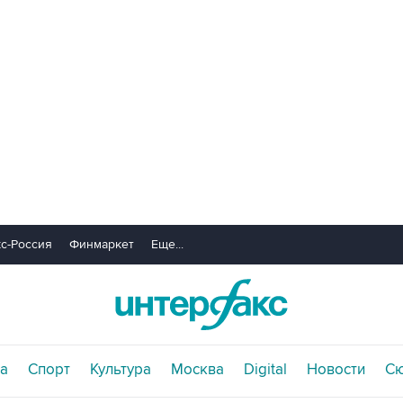
с-Россия
Финмаркет
Еще...
а
Спорт
Культура
Москва
Digital
Новости
С