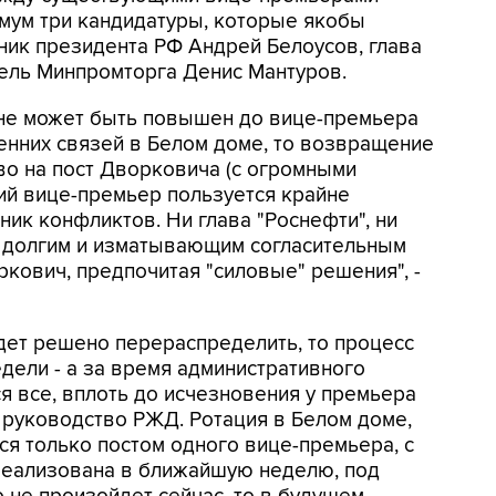
мум три кандидатуры, которые якобы
щник президента РФ Андрей Белоусов, глава
тель Минпромторга Денис Мантуров.
не может быть повышен до вице-премьера
енних связей в Белом доме, то возвращение
во на пост Дворковича (с огромными
й вице-премьер пользуется крайне
чник конфликтов. Ни глава "Роснефти", ни
 долгим и изматывающим согласительным
кович, предпочитая "силовые" решения", -
дет решено перераспределить, то процесс
едели - а за время административного
я все, вплоть до исчезновения у премьера
 руководство РЖД. Ротация в Белом доме,
ся только постом одного вице-премьера, с
реализована в ближайшую неделю, под