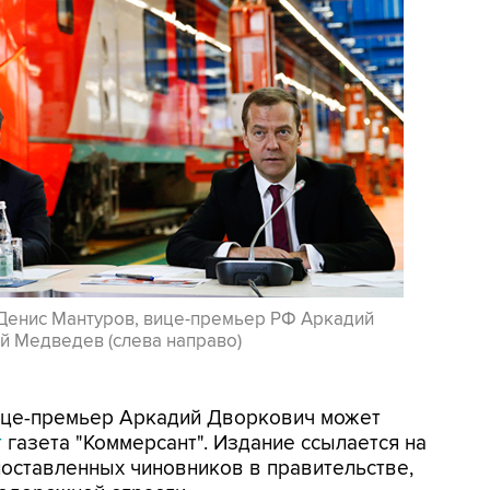
Денис Мантуров, вице-премьер РФ Аркадий
й Медведев (слева направо)
Вице-премьер Аркадий Дворкович может
т
газета "Коммерсант". Издание ссылается на
оставленных чиновников в правительстве,