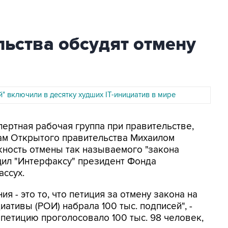
ьства обсудят отмену
" включили в десятку худших IT-инициатив в мире
спертная рабочая группа при правительстве,
ам Открытого правительства Михаилом
жность отмены так называемого "закона
щил "Интерфаксу" президент Фонда
ссух.
я - это то, что петиция за отмену закона на
ативы (РОИ) набрала 100 тыс. подписей", -
 петицию проголосовало 100 тыс. 98 человек,