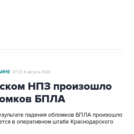
НН 7725383515 Erid: F7NfYUJCUneVdwcydK6A
2027 года импорт, выпуск и обращение
АИНЕ
07:37, 8 августа 2026
ьском НПЗ произошло
ломков БПЛА
 результате падения обломков БПЛА произошло
ется в оперативном штабе Краснодарского