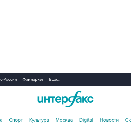
с-Россия
Финмаркет
Еще...
а
Спорт
Культура
Москва
Digital
Новости
С