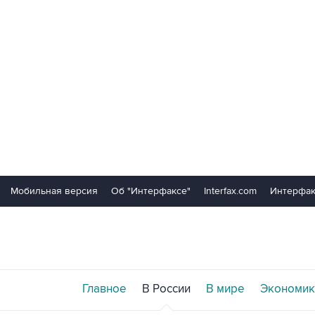
Мобильная версия
Об "Интерфаксе"
Interfax.com
Интерфак
Главное
В России
В мире
Экономик