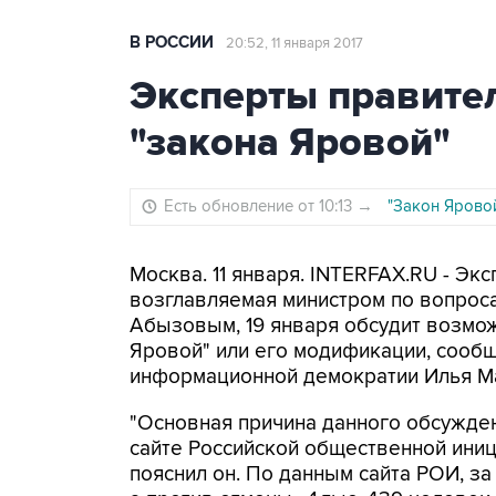
В РОССИИ
20:52, 11 января 2017
Эксперты правител
"закона Яровой"
Есть обновление от 10:13
→
"Закон Яровой
Москва. 11 января. INTERFAX.RU - Эк
возглавляемая министром по вопрос
Абызовым, 19 января обсудит возмо
Яровой" или его модификации, сооб
информационной демократии Илья Ма
"Основная причина данного обсуждени
сайте Российской общественной иници
пояснил он. По данным сайта РОИ, за