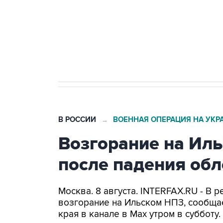
Социальная реклама, АНО «Национальные приоритеты».
И
Кабмин РФ разрешил до 1 июля 
бензина Евро 2, Евро 3, Евро 4
В РОССИИ
ВОЕННАЯ ОПЕРАЦИЯ НА УКР
→
Возгорание на Ил
после падения об
Москва. 8 августа. INTERFAX.RU - В
возгорание на Ильском НПЗ, сообща
края в канале в Max утром в субботу.