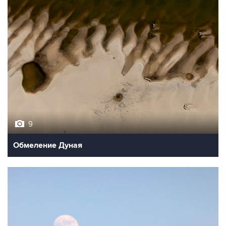
9
Обмеление Дуная