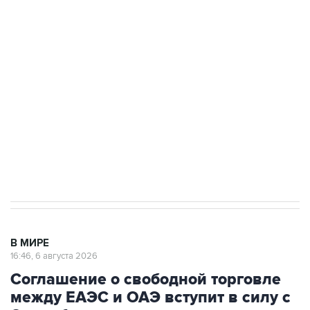
Путин сообщил о решении сосредоточить в
одних руках все службы тыла Минобороны
Как российские медицинские технологии
выходят на мировые рынки
Социальная реклама, АНО «Национальные приоритеты».
ИНН 7725383515 Erid: F7NfYUJCUneVdTRF8PRs
Трамп заявил, что переговоры с Ираном
начнутся в понедельник
В МИРЕ
16:46, 6 августа 2026
Соглашение о свободной торговле
между ЕАЭС и ОАЭ вступит в силу с