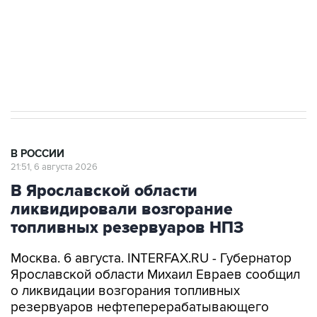
Социальная реклама, АНО «Национальные приоритеты».
ИНН 7725383515 Erid: F7NfYUJCUneVdTRF8PRs
Аксенов сообщил о четвертом погибшем в
результате атаки ВСУ на Крым
В РОССИИ
21:51, 6 августа 2026
В Ярославской области
ликвидировали возгорание
топливных резервуаров НПЗ
Москва. 6 августа. INTERFAX.RU - Губернатор
Ярославской области Михаил Евраев сообщил
о ликвидации возгорания топливных
резервуаров нефтеперерабатывающего