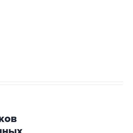
а службе у электросетевых объектов и
НН 7725383515 Erid: F7NfYUJCUneVdwcydK6A
огибшем в результате атаки ВСУ на
ков
нных