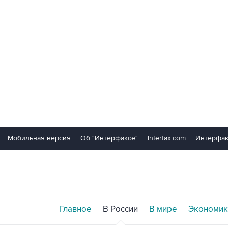
Мобильная версия
Об "Интерфаксе"
Interfax.com
Интерфак
Главное
В России
В мире
Экономик