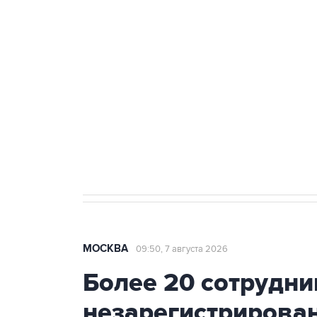
теракт на объекте Росгвардии
Беспилотные технологии и ИИ н
агрокомплексов
Социальная реклама, АНО «Национальные приоритеты».
И
Аксенов сообщил о четвертом п
Крым
МОСКВА
09:50, 7 августа 2026
Более 20 сотрудни
незарегистрирова