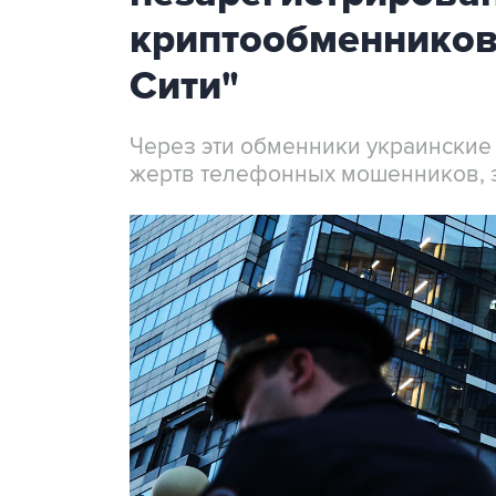
криптообменников
Сити"
Через эти обменники украинские
жертв телефонных мошенников, 