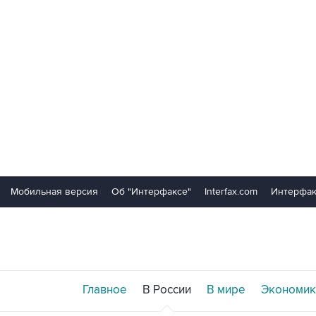
Мобильная версия
Об "Интерфаксе"
Interfax.com
Интерфак
Главное
В России
В мире
Экономик