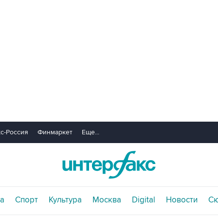
с-Россия
Финмаркет
Еще...
а
Спорт
Культура
Москва
Digital
Новости
С