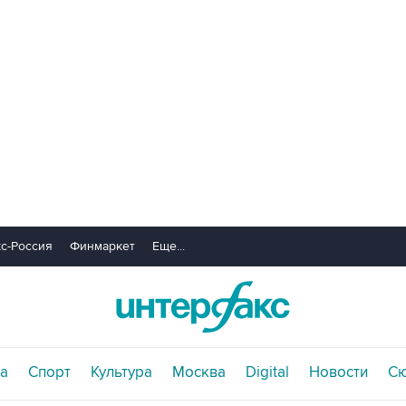
с-Россия
Финмаркет
Еще...
а
Спорт
Культура
Москва
Digital
Новости
С