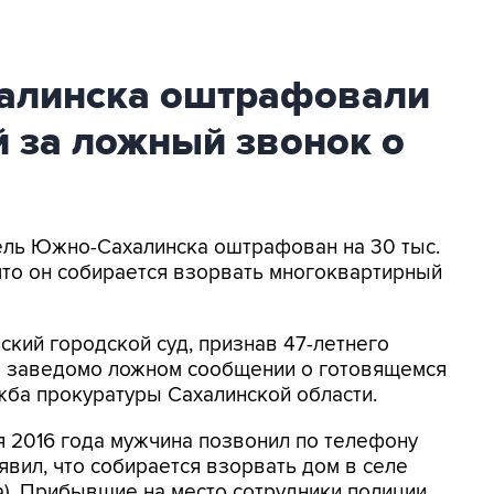
алинска оштрафовали
й за ложный звонок о
тель Южно-Сахалинска оштрафован на 30 тыс.
что он собирается взорвать многоквартирный
кий городской суд, признав 47-летнего
о заведомо ложном сообщении о готовящемся
жба прокуратуры Сахалинской области.
ря 2016 года мужчина позвонил по телефону
вил, что собирается взорвать дом в селе
). Прибывшие на место сотрудники полиции