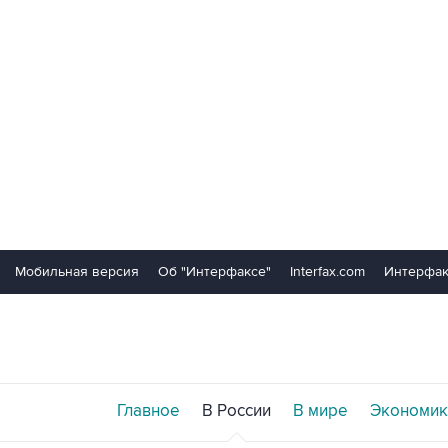
Мобильная версия
Об "Интерфаксе"
Interfax.com
Интерфак
Главное
В России
В мире
Экономик