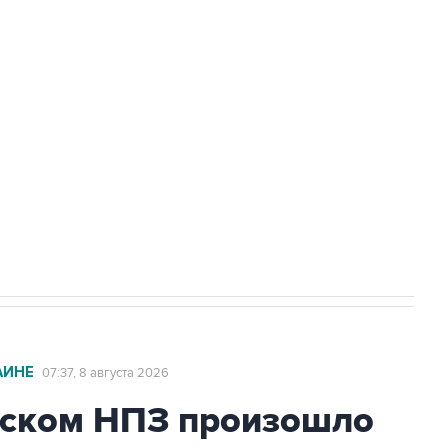
Приморье подростков, готовивших
а службе у электросетевых объектов и
НН 7725383515 Erid: F7NfYUJCUneVdwcydK6A
2027 года импорт, выпуск и обращение
АИНЕ
07:37, 8 августа 2026
ьском НПЗ произошло