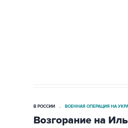
ФСБ сообщила о задержании в 
теракт на объекте Росгвардии
Беспилотные технологии и ИИ н
агрокомплексов
Социальная реклама, АНО «Национальные приоритеты».
И
Кабмин РФ разрешил до 1 июля 
бензина Евро 2, Евро 3, Евро 4
В РОССИИ
ВОЕННАЯ ОПЕРАЦИЯ НА УКР
→
Возгорание на Ил