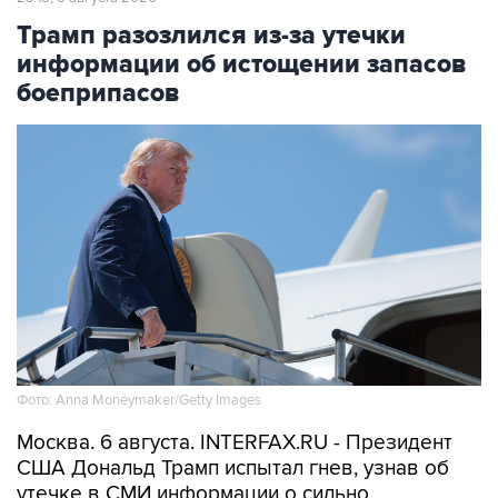
информации об истощении запасов
боеприпасов
Фото: Anna Moneymaker/Getty Images
Москва. 6 августа. INTERFAX.RU - Президент
США Дональд Трамп испытал гнев, узнав об
утечке в СМИ информации о сильно
сократившихся американских запасах