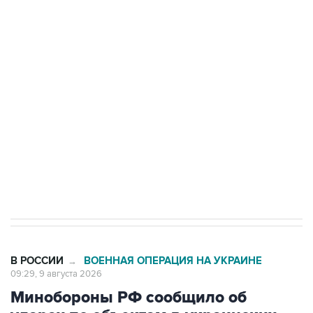
области подверглось атаке БПЛА
Беспилотные технологии и ИИ на службе у
электросетевых объектов и агрокомплексов
Социальная реклама, АНО «Национальные приоритеты».
ИНН 7725383515 Erid: F7NfYUJCUneVdwcydK6A
Кабмин РФ разрешил до 1 июля 2027 года
импорт, выпуск и обращение бензина Евро 2,
Евро 3, Евро 4
В РОССИИ
ВОЕННАЯ ОПЕРАЦИЯ НА УКРАИНЕ
→
09:29, 9 августа 2026
Минобороны РФ сообщило об
ударах по объектам в украинских
портах и в Одесской области