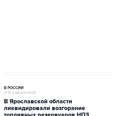
подростков, готовивших теракт на объекте
Росгвардии
Как российские медицинские технологии
выходят на мировые рынки
Социальная реклама, АНО «Национальные приоритеты».
ИНН 7725383515 Erid: F7NfYUJCUneVdTRF8PRs
Аксенов сообщил о четвертом погибшем в
результате атаки ВСУ на Крым
В РОССИИ
21:51, 6 августа 2026
В Ярославской области
ликвидировали возгорание
топливных резервуаров НПЗ