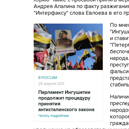
Андрея Апалина по факту разжигания
"Интерфаксу" слова Евлоева в его п
По мне
"Ингуш
и стави
"Петер
беспоч
народа.
престу
фальси
предст
В РОССИИ
26 апреля 2017
стабил
Парламент Ингушетии
Наличи
продолжит процедуру
пресле
принятия
антисталинского закона
народо
Читать подробнее
которо
гражда