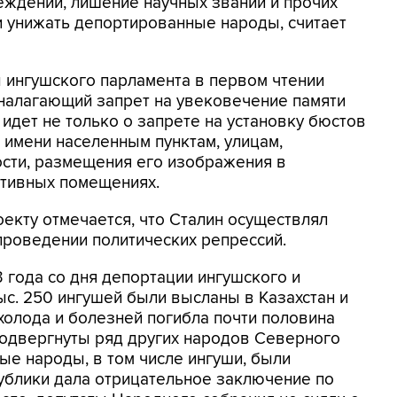
еждений, лишение научных званий и прочих
 и унижать депортированные народы, считает
 ингушского парламента в первом чтении
 налагающий запрет на увековечение памяти
 идет не только о запрете на установку бюстов
о имени населенным пунктам, улицам,
ости, размещения его изображения в
ативных помещениях.
оекту отмечается, что Сталин осуществлял
проведении политических репрессий.
 года со дня депортации ингушского и
тыс. 250 ингушей были высланы в Казахстан и
холода и болезней погибла почти половина
подвергнуты ряд других народов Северного
ые народы, в том числе ингуши, были
ублики дала отрицательное заключение по