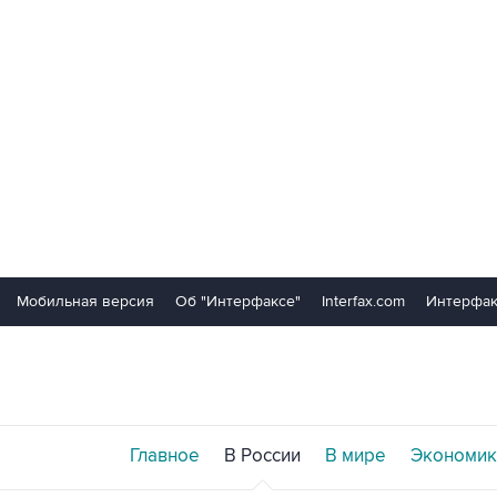
Мобильная версия
Об "Интерфаксе"
Interfax.com
Интерфак
Главное
В России
В мире
Экономик