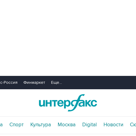
с-Россия
Финмаркет
Еще...
а
Спорт
Культура
Москва
Digital
Новости
С