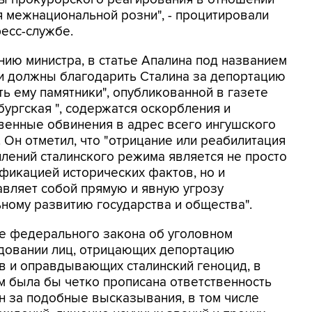
 межнациональной розни", - процитировали
ресс-службе.
нию министра, в статье Апалина под названием
и должны благодарить Сталина за депортацию
ть ему памятники", опубликованной в газете
бургская ", содержатся оскорбления и
венные обвинения в адрес всего ингушского
 Он отметил, что "отрицание или реабилитация
плений сталинского режима является не просто
фикацией исторических фактов, но и
авляет собой прямую и явную угрозу
ьному развитию государства и общества".
е федерального закона об уголовном
довании лиц, отрицающих депортацию
в и оправдывающих сталинский геноцид, в
м была бы четко прописана ответственность
н за подобные высказывания, в том числе