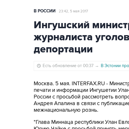
В РОССИИ
23:42, 5 мая 2017
Ингушский министр
журналиста уголов
депортации
Есть обновление от 00:37
→
В Эстонии про
Москва. 5 мая. INTERFAX.RU - Минист
печати и информации Ингушетии Ула
России с просьбой рассмотреть вопр
Андрея Апалина в связи с публикаци
межнациональную рознь.
"Глава Миннаца республики Улан Евл
Юрию Чайке с просьбой принять мер