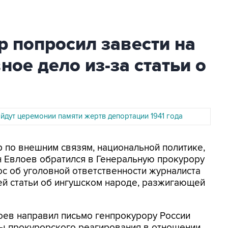
 попросил завести на
ное дело из-за статьи о
йдут церемонии памяти жертв депортации 1941 года
р по внешним связям, национальной политике,
н Евлоев обратился в Генеральную прокурору
ос об уголовной ответственности журналиста
ей статьи об ингушском народе, разжигающей
оев направил письмо генпрокурору России
ы прокурорского реагирования в отношении