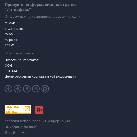
Продукты информационной группы
"Интерфакс"
Информация о компаниях, товарах и людях
СПАРК
X-Compliance
СКАУТ
Маркер
АСТРА
Новости и рынки
Новости "Интерфакса"
СКАН
RUDATA
Центр раскрытия корпоративной информации
Условия использования информации
Выходные данные
Дизайн – Motka.ru