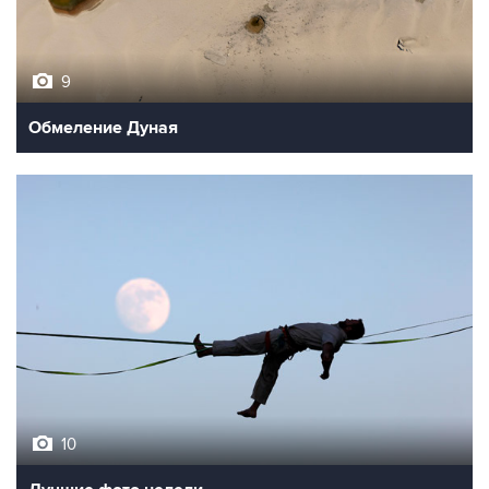
9
Обмеление Дуная
10