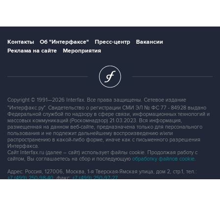
Контакты
Об "Интерфаксе"
Пресс-центр
Вакансии
Реклама на сайте
Мероприятия
Copyright © 1991—2026 Interfax. Все права защищены. Сетевое издание
"Интерфакс.ру". Свидетельство о регистрации СМИ ЭЛ № ФС 77 - 84928 выдано
Федеральной службой по надзору в сфере связи, информационных технологий и
массовых коммуникаций (Роскомнадзор) 21.03.2023. Вся информация,
размещенная на данном веб-сайте, предназначена только для персонального
пользования и не подлежит дальнейшему воспроизведению и/или
распространению в какой-либо форме, иначе как с письменного разрешения
Интерфакса.
Сайт Interfax.ru (далее – сайт) использует файлы cookie. Продолжая работу с
сайтом, Вы соглашаетесь на сбор и последующую
обработку файлов cookie
.
Адрес: Россия, 127006, Москва, 1-я Тверская-Ямская улица, дом 2, стр.1, тел.:
+7 (499) 250-98-40
, факс:
+7 (499) 250-97-27
Продукты информационной группы
"Интерфакс"
Информация о компаниях, товарах и людях