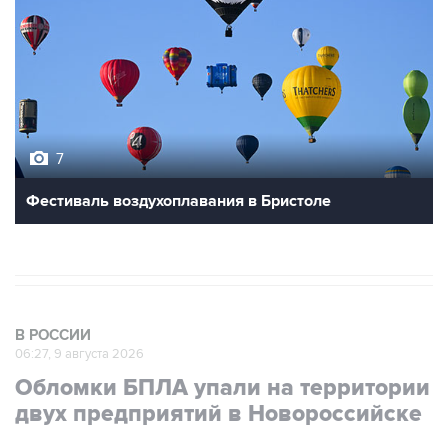
7
Фестиваль воздухоплавания в Бристоле
В РОССИИ
06:27, 9 августа 2026
Обломки БПЛА упали на территории
двух предприятий в Новороссийске