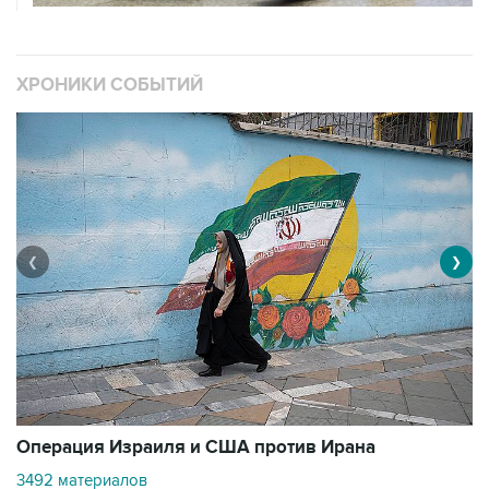
ХРОНИКИ СОБЫТИЙ
❮
❯
В
Операция Израиля и США против Ирана
1
3492 материалов