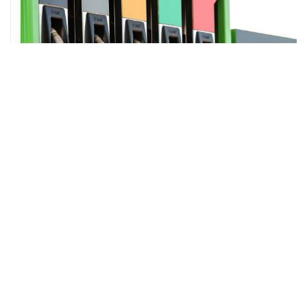
ХРОНИКИ СОБЫТИЙ
❮
❯