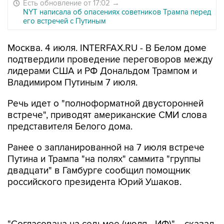
Есть обновление от 17:02
→
NYT написала об опасениях советников Трампа перед
его встречей с Путиным
Москва. 4 июля. INTERFAX.RU - В Белом доме
подтвердили проведение переговоров между
лидерами США и РФ Дональдом Трампом и
Владимиром Путиным 7 июля.
Речь идет о "полноформатной двусторонней
встрече", приводят американские СМИ слова
представителя Белого дома.
Ранее о запланированной на 7 июля встрече
Путина и Трампа "на полях" саммита "группы
двадцати" в Гамбурге сообщил помощник
российского президента Юрий Ушаков.
"Согласована на седьмое (июля - ИФ)", - сказал
он журналистам, отвечая на соответствующий