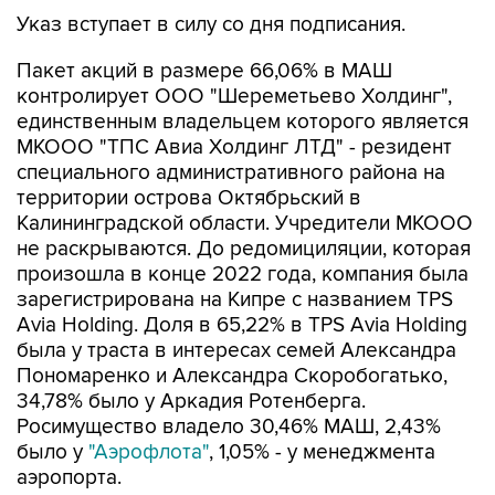
Указ вступает в силу со дня подписания.
Пакет акций в размере 66,06% в МАШ
контролирует ООО "Шереметьево Холдинг",
единственным владельцем которого является
МКООО "ТПС Авиа Холдинг ЛТД" - резидент
специального административного района на
территории острова Октябрьский в
Калининградской области. Учредители МКООО
не раскрываются. До редомициляции, которая
произошла в конце 2022 года, компания была
зарегистрирована на Кипре с названием TPS
Avia Holding. Доля в 65,22% в TPS Avia Holding
была у траста в интересах семей Александра
Пономаренко и Александра Скоробогатько,
34,78% было у Аркадия Ротенберга.
Росимущество владело 30,46% МАШ, 2,43%
было у
"Аэрофлота"
, 1,05% - у менеджмента
аэропорта.