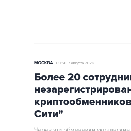
Аксенов сообщил о четвертом п
Крым
МОСКВА
09:50, 7 августа 2026
Более 20 сотрудни
незарегистрирова
криптообменников
Сити"
Через эти обменники украинские