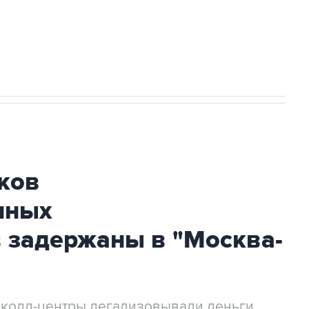
огибшем в результате атаки ВСУ на
ков
нных
 задержаны в "Москва-
 колл-центры легализовывали деньги