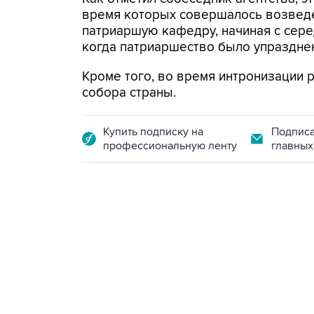
время которых совершалось возведе
патриаршую кафедру, начиная с серед
когда патриаршество было упраздне
Кроме того, во время интронизации 
собора страны.
Купить подписку на
Подписа
профессиональную ленту
главных
13:11, 7 августа 2026