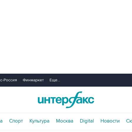
с-Россия
Финмаркет
Еще...
а
Спорт
Культура
Москва
Digital
Новости
С