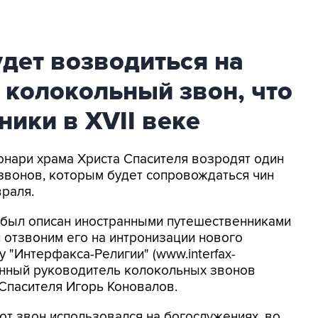
дет возводиться на
е колокольный звон, что
ники в XVII веке
вонари храма Христа Спасителя возродят один
звонов, которым будет сопровождаться чин
враля.
 был описан иностранными путешественниками
и отзвоним его на интронизации нового
у "Интерфакса-Религии" (www.interfax-
твенный руководитель колокольных звонов
Спасителя Игорь Коновалов.
тот звон использовался на богослужениях, во