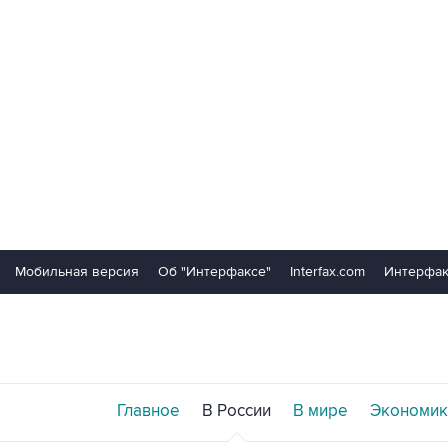
Мобильная версия
Об "Интерфаксе"
Interfax.com
Интерфак
Главное
В России
В мире
Экономик