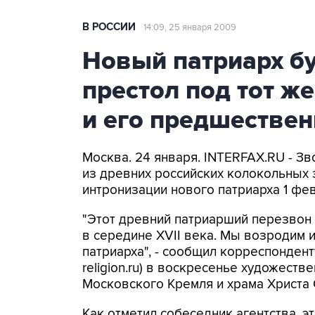
В РОССИИ
14:09, 25 января 2009
Новый патриарх бу
престол под тот ж
и его предшествен
Москва. 24 января. INTERFAX.RU - З
из древних российских колокольных 
интронизации нового патриарха 1 фе
"Этот древний патриарший перезвон
в середине XVII века. Мы возродим 
патриарха", - сообщил корреспондент
religion.ru) в воскресенье художес
Московского Кремля и храма Христа 
Как отметил собеседник агентства, э