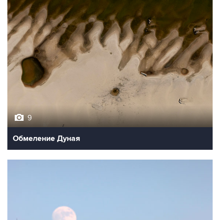
9
Обмеление Дуная