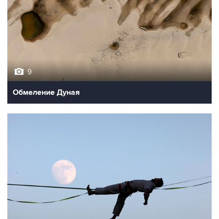
9
Обмеление Дуная