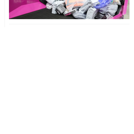
07 августа, 13:11
ВС РФ рассмотрит иск об отмене регистрации списка
кандидатов от "Яблока" на выборы в Думу
07 августа, 12:53
"Внуково" приобрело 25,01% в контролирующей
"Домодедово" компании