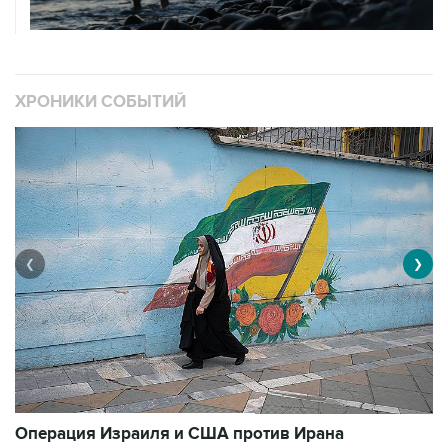
ХРОНИКИ СОБЫТИЙ
❮
❯
В
Операция Израиля и США против Ирана
1