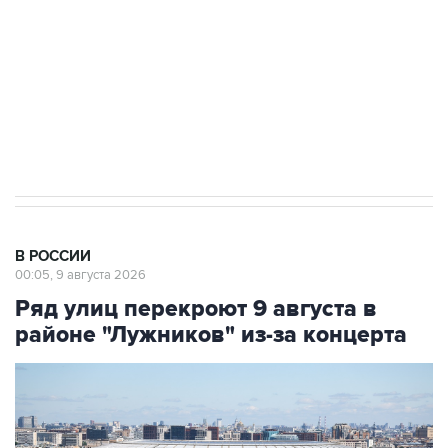
электросетевых объектов и агрокомплексов
Социальная реклама, АНО «Национальные приоритеты».
ИНН 7725383515 Erid: F7NfYUJCUneVdwcydK6A
Кабмин РФ разрешил до 1 июля 2027 года
импорт, выпуск и обращение бензина Евро 2,
Евро 3, Евро 4
В РОССИИ
00:05, 9 августа 2026
Ряд улиц перекроют 9 августа в
районе "Лужников" из-за концерта