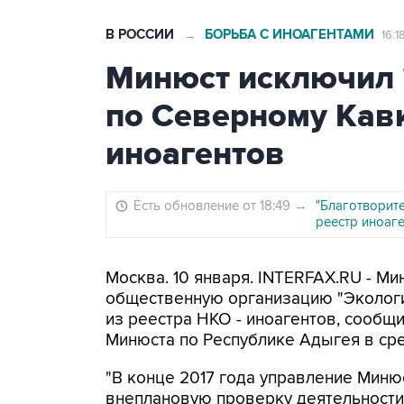
В РОССИИ
БОРЬБА С ИНОАГЕНТАМИ
→
16:1
Минюст исключил 
по Северному Кавк
иноагентов
Есть обновление от 18:49
→
"Благотворит
реестр иноаг
Москва. 10 января. INTERFAX.RU - М
общественную организацию "Экологи
из реестра НКО - иноагентов, сообщи
Минюста по Республике Адыгея в сре
"В конце 2017 года управление Мин
внеплановую проверку деятельности