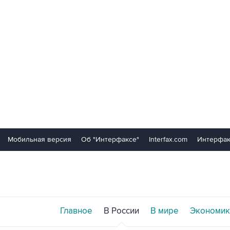
Мобильная версия
Об "Интерфаксе"
Interfax.com
Интерфак
Главное
В России
В мире
Экономик