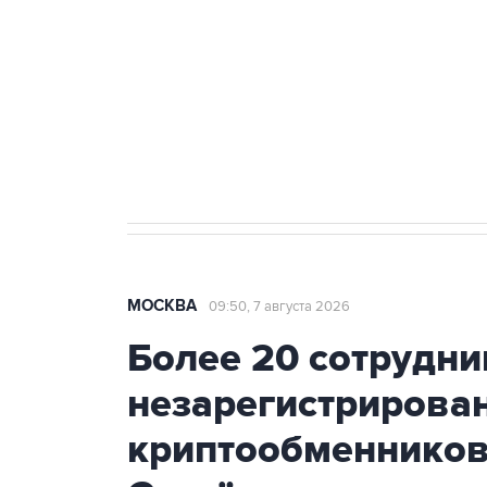
Как российские медицинские т
Социальная реклама, АНО «Национальные приоритеты».
И
Аксенов сообщил о четвертом п
Крым
МОСКВА
09:50, 7 августа 2026
Более 20 сотрудни
незарегистрирова
криптообменников