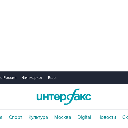
с-Россия
Финмаркет
Еще...
а
Спорт
Культура
Москва
Digital
Новости
С