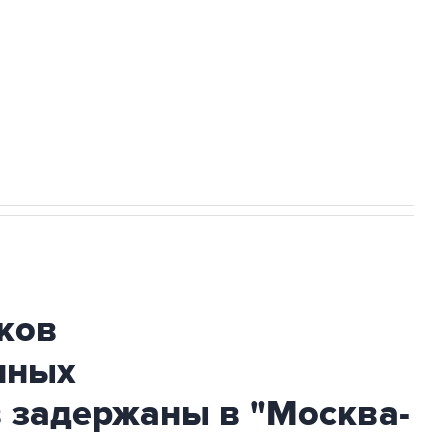
ехнологии выходят на мировые рынки
НН 7725383515 Erid: F7NfYUJCUneVdTRF8PRs
огибшем в результате атаки ВСУ на
ков
нных
 задержаны в "Москва-