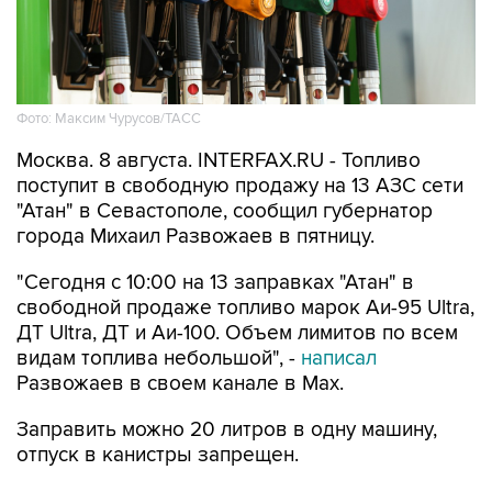
Фото: Максим Чурусов/ТАСС
Москва. 8 августа. INTERFAX.RU - Топливо
поступит в свободную продажу на 13 АЗС сети
"Атан" в Севастополе, сообщил губернатор
города Михаил Развожаев в пятницу.
"Сегодня с 10:00 на 13 заправках "Атан" в
свободной продаже топливо марок Аи-95 Ultra,
ДТ Ultra, ДТ и Аи-100. Объем лимитов по всем
видам топлива небольшой", -
написал
Развожаев в своем канале в Max.
Заправить можно 20 литров в одну машину,
отпуск в канистры запрещен.
В пятницу в свободной продаже топливо было
на десяти АЗС
этой сети.