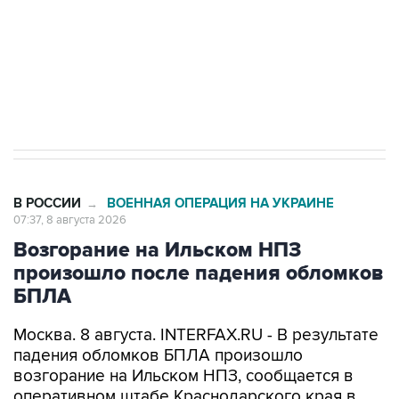
Кабмин РФ разрешил до 1 июля 2027 года
импорт, выпуск и обращение бензина Евро 2,
Евро 3, Евро 4
В РОССИИ
ВОЕННАЯ ОПЕРАЦИЯ НА УКРАИНЕ
→
07:37, 8 августа 2026
Возгорание на Ильском НПЗ
произошло после падения обломков
БПЛА
Москва. 8 августа. INTERFAX.RU - В результате
падения обломков БПЛА произошло
возгорание на Ильском НПЗ, сообщается в
оперативном штабе Краснодарского края в
канале в Max утром в субботу.