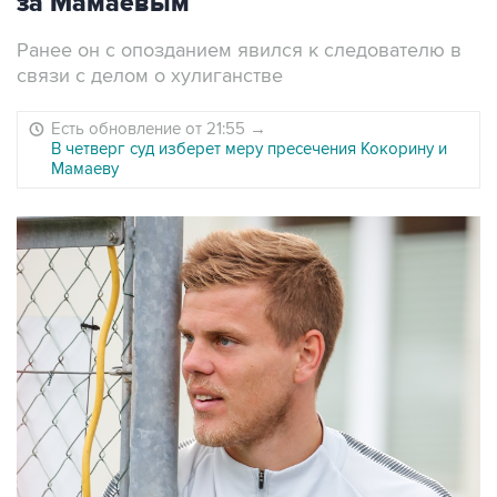
за Мамаевым
Ранее он с опозданием явился к следователю в
связи с делом о хулиганстве
Есть обновление от 21:55
→
В четверг суд изберет меру пресечения Кокорину и
Мамаеву