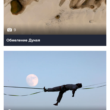
9
Обмеление Дуная