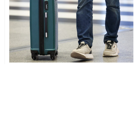
08 августа, 12:26
Пляжи в Геленджике закрыли из-за угрозы атаки
БПЛА
08 августа, 11:59
Возгорание на Ильском НПЗ из-за падения обломков
БПЛА ликвидировано
08 августа, 10:07
В Красноярском крае во время сплава по реке
пропала семья