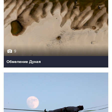
9
Обмеление Дуная