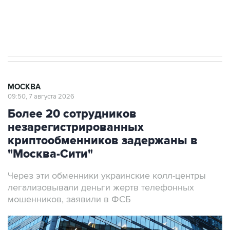
Аксенов сообщил о четвертом погибшем в
результате атаки ВСУ на Крым
МОСКВА
09:50, 7 августа 2026
Более 20 сотрудников
незарегистрированных
криптообменников задержаны в
"Москва-Сити"
Через эти обменники украинские колл-центры
легализовывали деньги жертв телефонных
мошенников, заявили в ФСБ