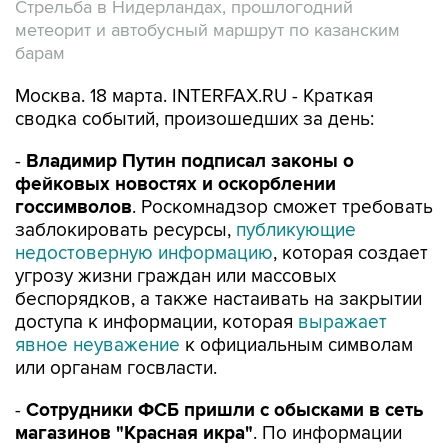
Стрельба в Нидерландах, прошлогодний
метеорит и автобусный маршрут по казанским
барам
Москва. 18 марта. INTERFAX.RU - Краткая
сводка событий, произошедших за день:
-
Владимир Путин подписал законы о
фейковых новостях и оскорблении
госсимволов
. Роскомнадзор сможет требовать
заблокировать ресурсы,
публикующие
недостоверную информацию
, которая создает
угрозу жизни граждан или массовых
беспорядков, а также настаивать на закрытии
доступа к информации, которая
выражает
явное неуважение
к официальным символам
или органам госвласти.
-
Сотрудники ФСБ пришли с обысками в сеть
магазинов "Красная икра"
. По информации