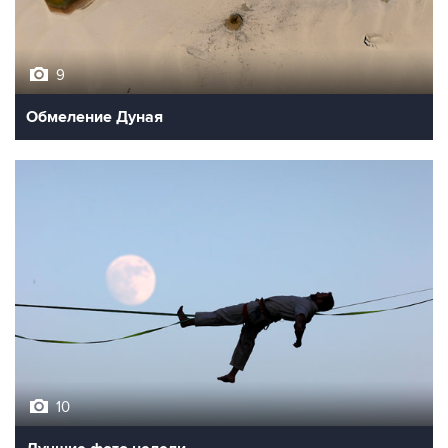
9
Обмеление Дуная
10