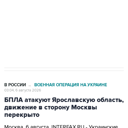
Как российские медицинские технологии
выходят на мировые рынки
Социальная реклама, АНО «Национальные приоритеты».
ИНН 7725383515 Erid: F7NfYUJCUneVdTRF8PRs
Трамп заявил, что переговоры с Ираном
начнутся в понедельник
В РОССИИ
ВОЕННАЯ ОПЕРАЦИЯ НА УКРАИНЕ
→
03:04, 6 августа 2026
БПЛА атакуют Ярославскую область,
движение в сторону Москвы
перекрыто
Москва. 6 августа. INTERFAX.RU - Украинские