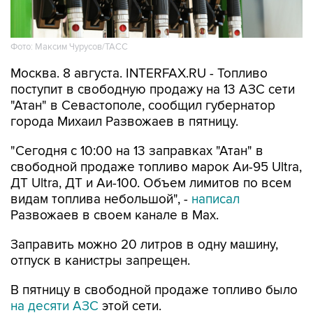
Фото: Максим Чурусов/ТАСС
Москва. 8 августа. INTERFAX.RU - Топливо
поступит в свободную продажу на 13 АЗС сети
"Атан" в Севастополе, сообщил губернатор
города Михаил Развожаев в пятницу.
"Сегодня с 10:00 на 13 заправках "Атан" в
свободной продаже топливо марок Аи-95 Ultra,
ДТ Ultra, ДТ и Аи-100. Объем лимитов по всем
видам топлива небольшой", -
написал
Развожаев в своем канале в Max.
Заправить можно 20 литров в одну машину,
отпуск в канистры запрещен.
В пятницу в свободной продаже топливо было
на десяти АЗС
этой сети.
Как сообщалось, 22 мая из-за логистических