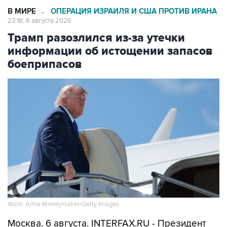
Трамп разозлился из-за утечки
информации об истощении запасов
боеприпасов
Фото: Anna Moneymaker/Getty Images
Москва. 6 августа. INTERFAX.RU - Президент
США Дональд Трамп испытал гнев, узнав об
утечке в СМИ информации о сильно