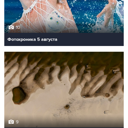
10
Фотохроника 5 августа
9
Обмеление Дуная