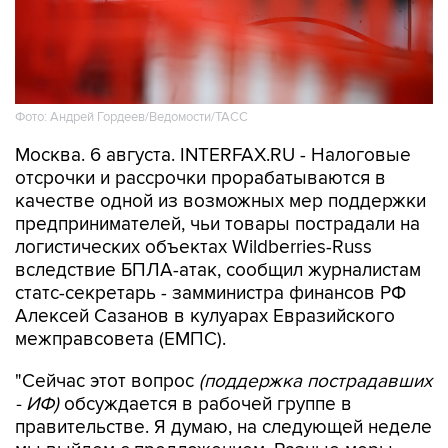
Фото: Андрей Гордеев/Ведомости/ТАСС
Москва. 6 августа. INTERFAX.RU - Налоговые
отсрочки и рассрочки прорабатываются в
качестве одной из возможных мер поддержки
предпринимателей, чьи товары пострадали на
логистических объектах Wildberries-Russ
вследствие БПЛА-атак, сообщил журналистам
статс-секретарь - замминистра финансов РФ
Алексей Сазанов в кулуарах Евразийского
межправсовета (ЕМПС).
"Сейчас этот вопрос
(поддержка пострадавших
- ИФ)
обсуждается в рабочей группе в
правительстве. Я думаю, на следующей неделе
мы выйдем с предложением. Разные меры
обсуждаются. Когда будет окончательное