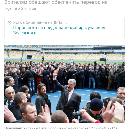
Зрителям обещают обеспечить перевод на
русский язык
Есть обновление от 18:13
→
Порошенко не придет на телеэфир с участием
Зеленского
Президент Украины Петр Порошенко на стадионе "Олимпийский" в