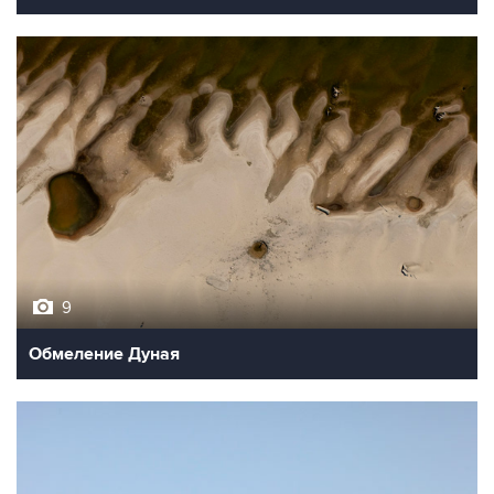
9
Обмеление Дуная