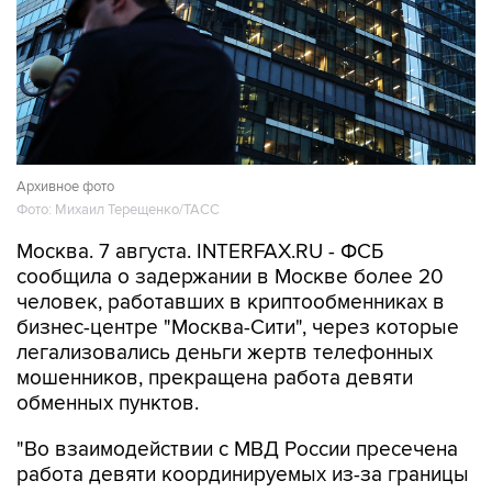
Архивное фото
Фото: Михаил Терещенко/ТАСС
Москва. 7 августа. INTERFAX.RU - ФСБ
сообщила о задержании в Москве более 20
человек, работавших в криптообменниках в
бизнес-центре "Москва-Сити", через которые
легализовались деньги жертв телефонных
мошенников, прекращена работа девяти
обменных пунктов.
"Во взаимодействии с МВД России пресечена
работа девяти координируемых из-за границы
каналов вывода средств за рубеж с
использованием криптовалюты. В Москве в