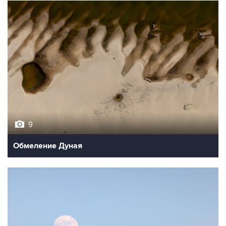
9
Обмеление Дуная