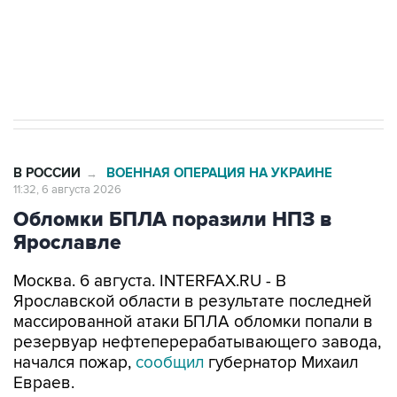
Трамп заявил, что переговоры с Ираном
начнутся в понедельник
В РОССИИ
ВОЕННАЯ ОПЕРАЦИЯ НА УКРАИНЕ
→
11:32, 6 августа 2026
Обломки БПЛА поразили НПЗ в
Ярославле
Москва. 6 августа. INTERFAX.RU - В
Ярославской области в результате последней
массированной атаки БПЛА обломки попали в
резервуар нефтеперерабатывающего завода,
начался пожар,
сообщил
губернатор Михаил
Евраев.
"Спецслужбы работают над ликвидацией