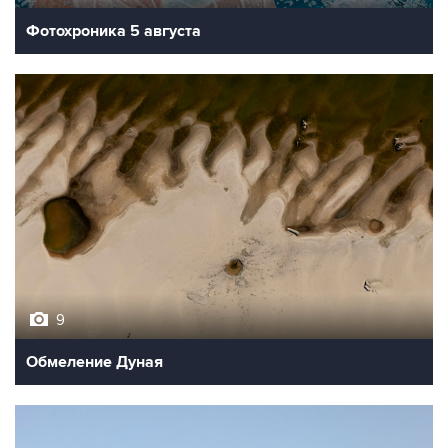
9
Обмеление Дуная