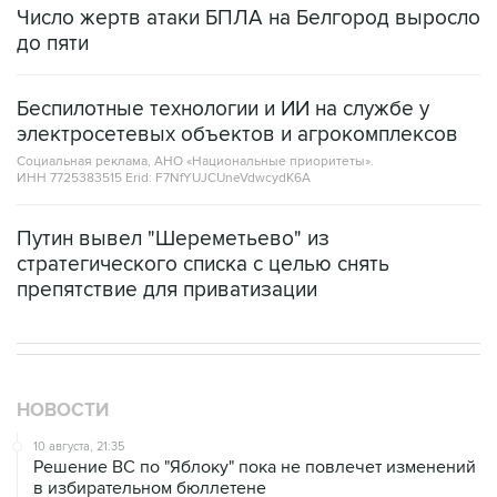
Число жертв атаки БПЛА на Белгород выросло
до пяти
Беспилотные технологии и ИИ на службе у
электросетевых объектов и агрокомплексов
Социальная реклама, АНО «Национальные приоритеты».
ИНН 7725383515 Erid: F7NfYUJCUneVdwcydK6A
Путин вывел "Шереметьево" из
стратегического списка с целью снять
препятствие для приватизации
НОВОСТИ
10 августа, 21:35
Решение ВС по "Яблоку" пока не повлечет изменений
в избирательном бюллетене