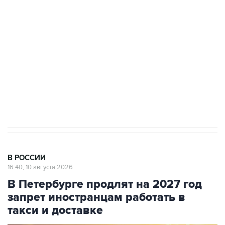
Беспилотные технологии и ИИ на службе у
электросетевых объектов и агрокомплексов
Социальная реклама, АНО «Национальные приоритеты».
ИНН 7725383515 Erid: F7NfYUJCUneVdwcydK6A
Путин вывел "Шереметьево" из
стратегического списка с целью снять
препятствие для приватизации
В РОССИИ
16:40, 10 августа 2026
В Петербурге продлят на 2027 год
запрет иностранцам работать в
такси и доставке