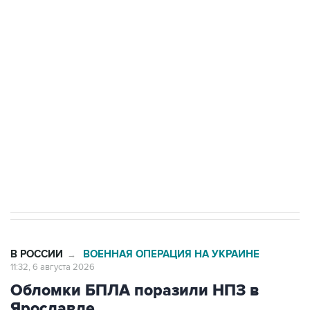
Путин сообщил о решении сосредоточить в
одних руках все службы тыла Минобороны
Как российские медицинские технологии
выходят на мировые рынки
Социальная реклама, АНО «Национальные приоритеты».
ИНН 7725383515 Erid: F7NfYUJCUneVdTRF8PRs
Трамп заявил, что переговоры с Ираном
начнутся в понедельник
В РОССИИ
ВОЕННАЯ ОПЕРАЦИЯ НА УКРАИНЕ
→
11:32, 6 августа 2026
Обломки БПЛА поразили НПЗ в
Ярославле