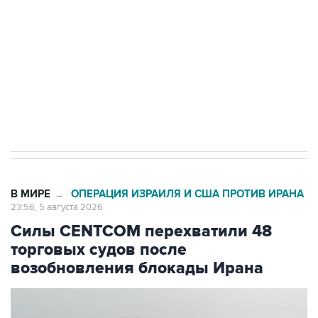
Как российские медицинские технологии
выходят на мировые рынки
Социальная реклама, АНО «Национальные приоритеты».
ИНН 7725383515 Erid: F7NfYUJCUneVdTRF8PRs
Трамп заявил, что переговоры с Ираном
начнутся в понедельник
В МИРЕ
ОПЕРАЦИЯ ИЗРАИЛЯ И США ПРОТИВ ИРАНА
→
23:56, 5 августа 2026
Силы CENTCOM перехватили 48
торговых судов после
возобновления блокады Ирана