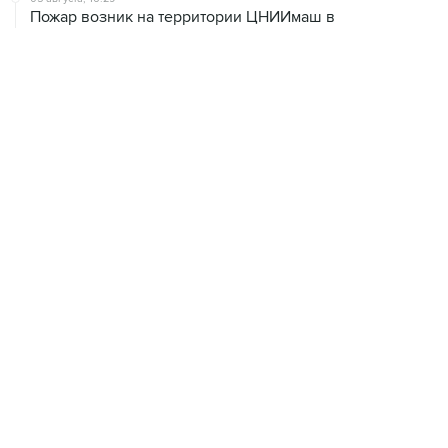
Пожар возник на территории ЦНИИмаш в
подмосковном Королеве
05 августа, 16:15
В Домодедово проверят состояние водных объектов
после повреждения склада бытовой химии
05 августа, 16:10
Неизвестность в части бюджета не позволяет ЦБ
уверенно говорить о скором допснижении ставки
05 августа, 15:24
В Иркутской области экипаж пропавшей Cessna
вышел на связь