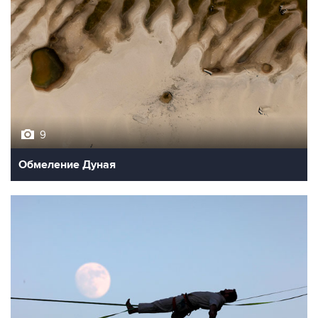
9
Обмеление Дуная