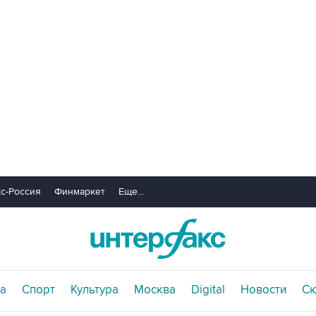
с-Россия
Финмаркет
Еще...
а
Спорт
Культура
Москва
Digital
Новости
С