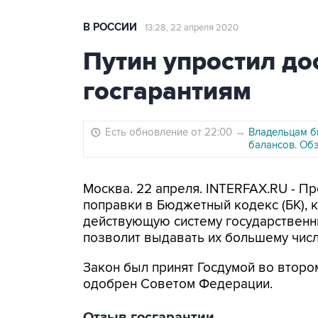
В РОССИИ
13:28, 22 апреля 2020
Путин упростил до
госгарантиям
Есть обновление от 22:00
→
Владельцам б
балансов. Об
Москва. 22 апреля. INTERFAX.RU - П
поправки в Бюджетный кодекс (БК),
действующую систему государственны
позволит выдавать их большему числ
Закон был принят Госдумой во втором
одобрен Советом Федерации.
Отзыв госгарантии